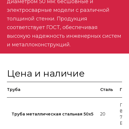
диаметром 50 мм: бесшовные и
электросварные модели с различной
толщиной стенки. Продукция
соответствует ГОСТ, обеспечивая
высокую надежность инженерных систем
и металлоконструкций.
Цена и наличие
Труба
Сталь
ГОС
ГОС
8732
Труба металлическая стальная 50x5
20
78 ,
БМ