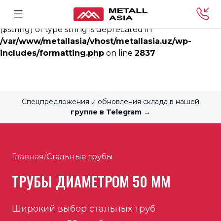
Deprecated
: rtrim(): Passing null to parameter #1
($string) of type string is deprecated in
/var/www/metallasia/vhost/metallasia.uz/wp-
includes/formatting.php
on line
2837
Спецпредложения и обновления склада в нашей
группе в Telegram →
Главная
/
Стальные трубы
ТРУБЫ ДИАМЕТРОМ 50 ММ
Широкий выбор стальных труб