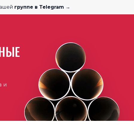
нашей
группе в Telegram →
РНЫЕ
а и