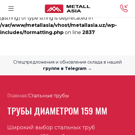
Deprecated
: rtrim(): Passing null to parameter #1
($string) of type string is deprecated in
/var/www/metallasia/vhost/metallasia.uz/wp-
includes/formatting.php
on line
2837
Спецпредложения и обновления склада в нашей
группе в Telegram →
Главная
/
Стальные трубы
ТРУБЫ ДИАМЕТРОМ 159 ММ
Широкий выбор стальных труб