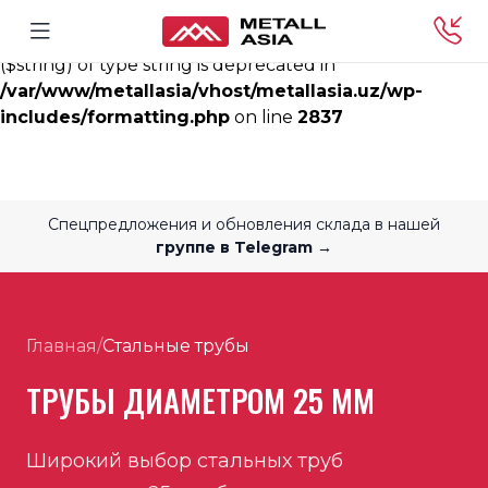
Deprecated
: rtrim(): Passing null to parameter #1
($string) of type string is deprecated in
/var/www/metallasia/vhost/metallasia.uz/wp-
includes/formatting.php
on line
2837
Спецпредложения и обновления склада в нашей
группе в Telegram →
Главная
/
Стальные трубы
ТРУБЫ ДИАМЕТРОМ 25 ММ
Широкий выбор стальных труб