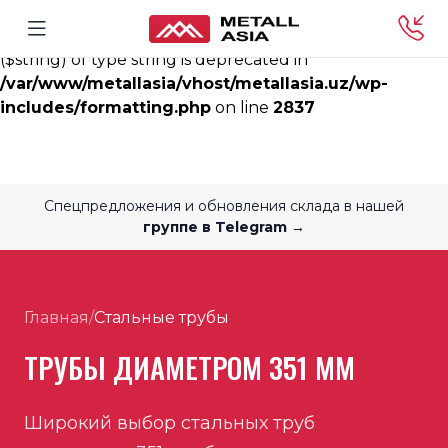
Deprecated
: rtrim(): Passing null to parameter #1
($string) of type string is deprecated in
/var/www/metallasia/vhost/metallasia.uz/wp-
includes/formatting.php
on line
2837
Спецпредложения и обновления склада в нашей
группе в Telegram →
Главная
/
Стальные трубы
ТРУБЫ ДИАМЕТРОМ 351 ММ
Широкий выбор стальных труб