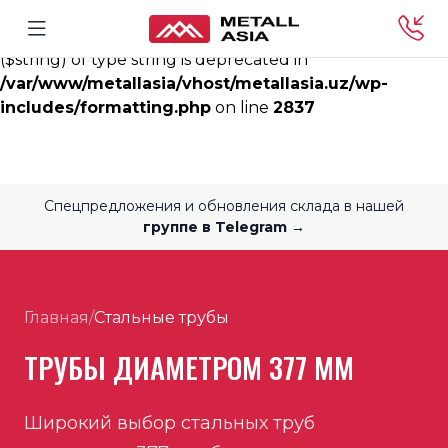
Deprecated
: rtrim(): Passing null to parameter #1
($string) of type string is deprecated in
/var/www/metallasia/vhost/metallasia.uz/wp-
includes/formatting.php
on line
2837
Спецпредложения и обновления склада в нашей
группе в Telegram →
Главная
/
Стальные трубы
ТРУБЫ ДИАМЕТРОМ 377 ММ
Широкий выбор стальных труб