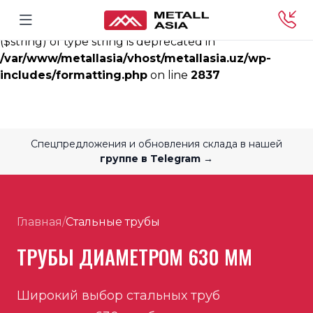
Deprecated
: rtrim(): Passing null to parameter #1
($string) of type string is deprecated in
/var/www/metallasia/vhost/metallasia.uz/wp-
includes/formatting.php
on line
2837
Спецпредложения и обновления склада в нашей
группе в Telegram →
Главная
/
Стальные трубы
ТРУБЫ ДИАМЕТРОМ 630 ММ
Широкий выбор стальных труб