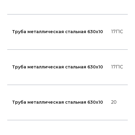
Г
2
Труба металлическая стальная 630x10
17Г1С
8
Г
1
Труба металлическая стальная 630x10
17Г1С
7
Г
1
Труба металлическая стальная 630x10
20
7
Г
2