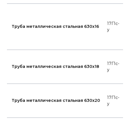
Г
2
17Г1с-
8
Труба металлическая стальная 630x16
у
K
-
K
Г
17Г1с-
2
Труба металлическая стальная 630x18
у
8
Г
17Г1с-
2
Труба металлическая стальная 630x20
у
8