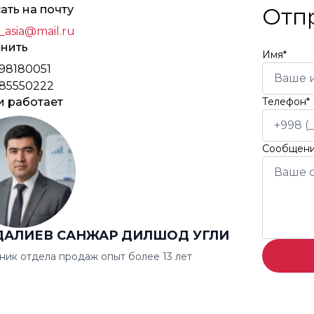
ать на почту
Отп
_asia@mail.ru
нить
Имя*
98180051
85550222
и работает
Телефон*
Сообщен
ДАЛИЕВ САНЖАР ДИЛШОД УГЛИ
ник отдела продаж опыт более 13 лет