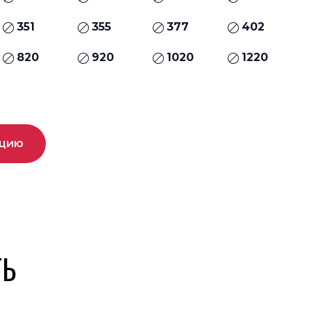
351
355
377
402
820
920
1020
1220
ацию
ТЬ