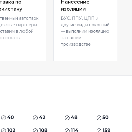
тавка по
Нанесение
екистану
изоляции
твенный автопарк
ВУС, ППУ, ЦПП и
дёжные партнёры
другие виды покрытий
ставим в любой
— выполним изоляцию
он страны.
на нашем
производстве.
40
42
48
50
102
108
114
159