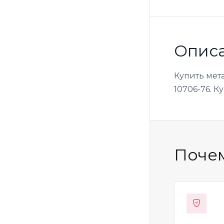
Опис
Купить мет
10706-76. К
Почем