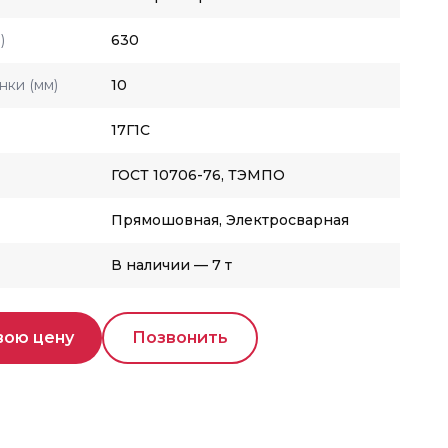
)
630
нки (мм)
10
17Г1С
ГОСТ 10706-76, ТЭМПО
Прямошовная, Электросварная
В наличии — 7 т
вою цену
Позвонить