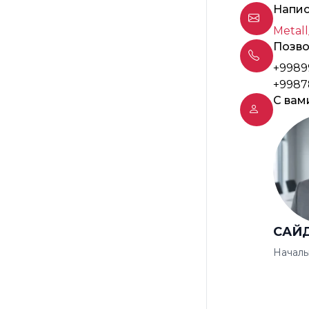
Напис
Metall
Позво
+9989
+9987
С вам
САЙ
Началь