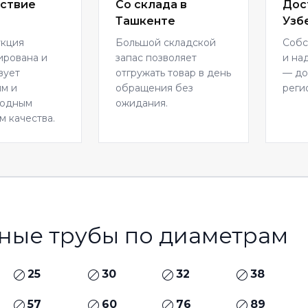
ствие
Со склада в
Дос
Ташкенте
Узб
укция
Большой складской
Собс
ирована и
запас позволяет
и на
вует
отгружать товар в день
— до
м и
обращения без
реги
родным
ожидания.
м качества.
ные трубы по диаметрам
25
30
32
38
57
60
76
89