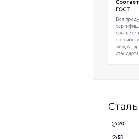
Соответ
ГОСТ
Вся прод
сертифиц
соответст
российски
междуна
стандарта
Сталь
20
51