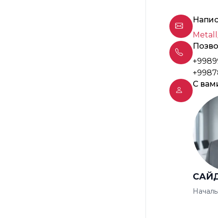
Напис
Metall
Позво
+9989
+9987
С вам
САЙ
Началь