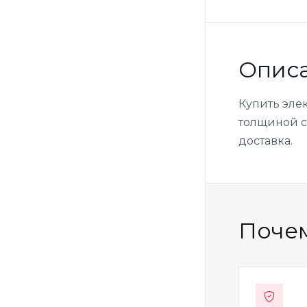
Опис
Купить эле
толщиной ст
доставка.
Почем