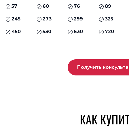
57
60
76
89
245
273
299
325
450
530
630
720
Получить консульт
КАК КУПИ