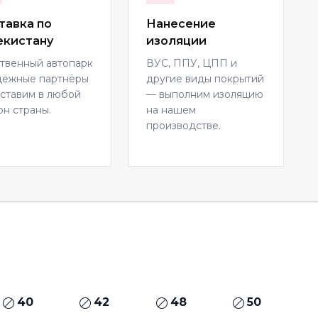
тавка по
Нанесение
екистану
изоляции
твенный автопарк
ВУС, ППУ, ЦПП и
дёжные партнёры
другие виды покрытий
ставим в любой
— выполним изоляцию
он страны.
на нашем
производстве.
40
42
48
50