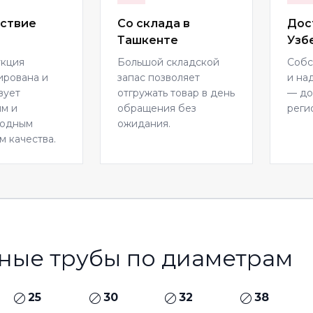
ствие
Со склада в
Дос
Ташкенте
Узб
укция
Большой складской
Собс
ирована и
запас позволяет
и на
вует
отгружать товар в день
— до
м и
обращения без
реги
родным
ожидания.
м качества.
ные трубы по диаметрам
25
30
32
38