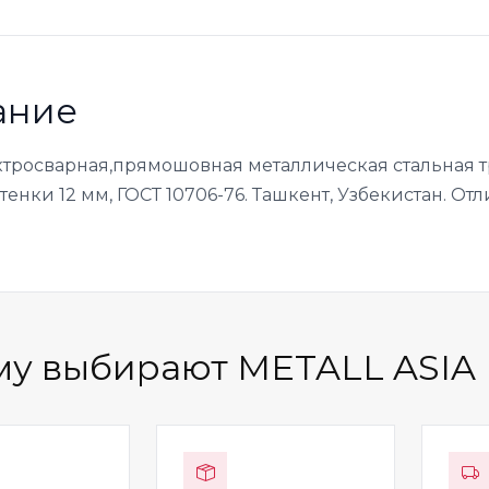
ание
ктросварная,прямошовная металлическая стальная т
енки 12 мм, ГОСТ 10706-76. Ташкент, Узбекистан. От
у выбирают METALL ASIA