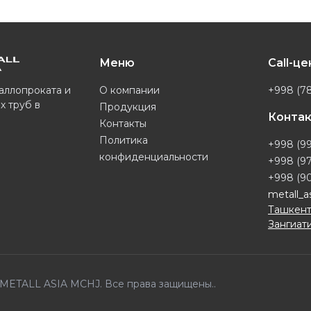
Меню
Call-ц
О компании
+998 (78
аллопроката и
х труб в
Продукция
Конта
Контакты
Политика
+998 (99
конфиденциальности
+998 (97
+998 (90
metall_a
Ташкент
Зангиати
6 METALL ASIA MCHJ. Все права защищены..