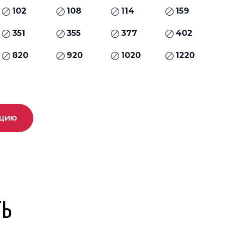
102
108
114
159
351
355
377
402
820
920
1020
1220
ацию
ТЬ