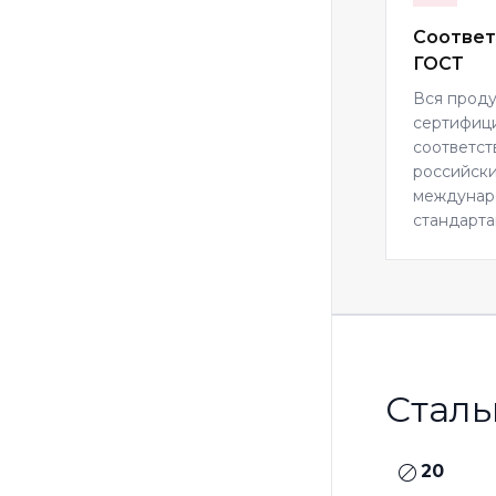
Соответ
ГОСТ
Вся прод
сертифиц
соответст
российски
междуна
стандарта
Сталь
20