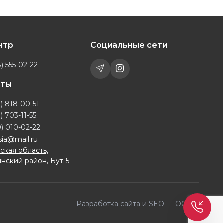
ентр
Социальные сети
) 555-02-22
кты
) 818-00-51
) 703-11-55
) 010-02-22
sia@mail.ru
ская область,
нский район, Бут-5
Разработка сайта и SEO —
OQILA