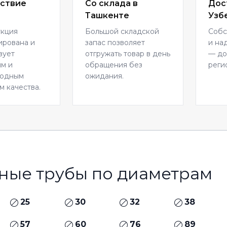
ствие
Со склада в
Дос
Ташкенте
Узб
укция
Большой складской
Собс
ирована и
запас позволяет
и на
вует
отгружать товар в день
— до
м и
обращения без
реги
родным
ожидания.
м качества.
ные трубы по диаметрам
25
30
32
38
57
60
76
89