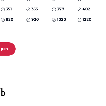
351
355
377
402
820
920
1020
1220
ацию
ТЬ