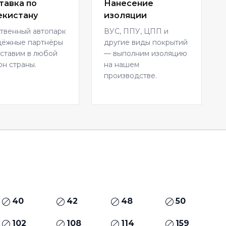
тавка по
Нанесение
екистану
изоляции
твенный автопарк
ВУС, ППУ, ЦПП и
дёжные партнёры
другие виды покрытий
ставим в любой
— выполним изоляцию
он страны.
на нашем
производстве.
40
42
48
50
102
108
114
159