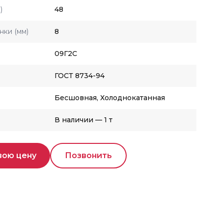
)
48
нки (мм)
8
09Г2С
ГОСТ 8734-94
Бесшовная, Холоднокатанная
В наличии — 1 т
вою цену
Позвонить