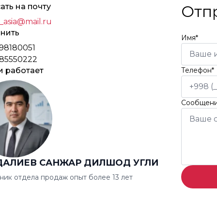
ать на почту
Отп
_asia@mail.ru
нить
Имя*
98180051
85550222
и работает
Телефон*
Сообщен
ДАЛИЕВ САНЖАР ДИЛШОД УГЛИ
ник отдела продаж опыт более 13 лет