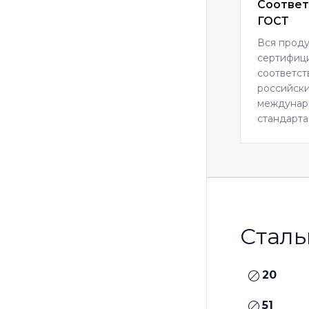
Соответ
ГОСТ
Вся прод
сертифиц
соответст
российски
междуна
стандарта
Сталь
20
51