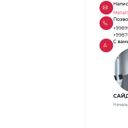
Напис
Metall
Позво
+9989
+9987
С вам
САЙ
Началь