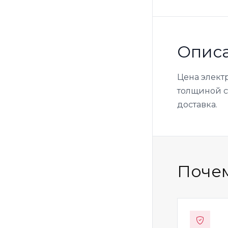
Опис
Цена элект
толщиной ст
доставка.
Почем