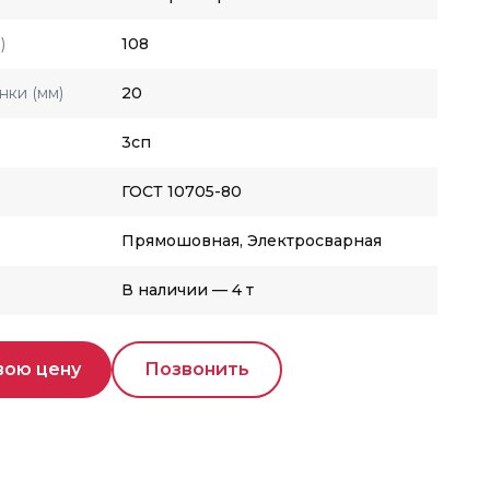
)
108
нки (мм)
20
3сп
ГОСТ 10705-80
Прямошовная, Электросварная
В наличии — 4 т
вою цену
Позвонить