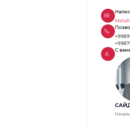
Напис
Metall
Позво
+9989
+9987
С вам
САЙ
Началь