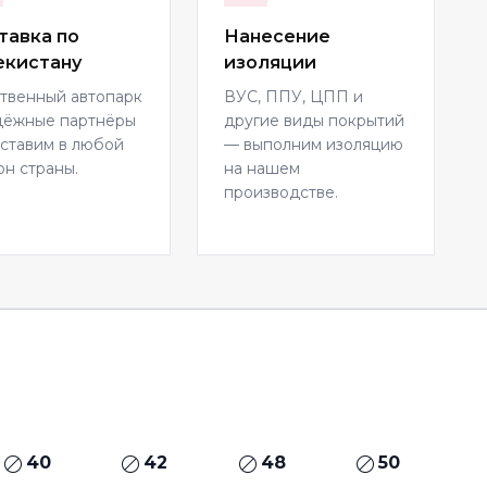
тавка по
Нанесение
екистану
изоляции
твенный автопарк
ВУС, ППУ, ЦПП и
дёжные партнёры
другие виды покрытий
ставим в любой
— выполним изоляцию
он страны.
на нашем
производстве.
40
42
48
50