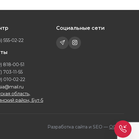
ентр
Социальные сети
) 555-02-22
кты
) 818-00-51
) 703-11-55
) 010-02-22
sia@mail.ru
ская область,
нский район, Бут-5
Разработка сайта и SEO —
OQILA