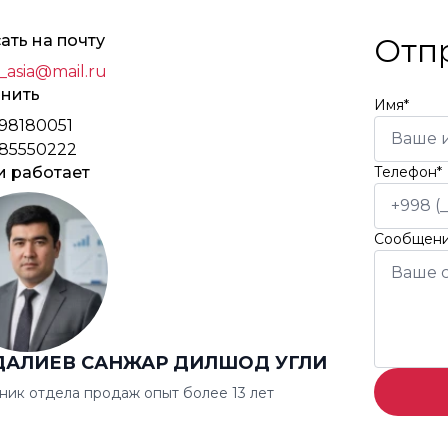
ать на почту
Отп
_asia@mail.ru
нить
Имя*
98180051
85550222
и работает
Телефон*
Сообщен
ДАЛИЕВ САНЖАР ДИЛШОД УГЛИ
ник отдела продаж опыт более 13 лет