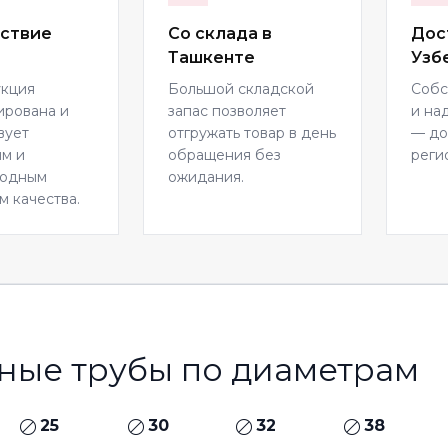
ствие
Со склада в
Дос
Ташкенте
Узб
укция
Большой складской
Собс
ирована и
запас позволяет
и на
вует
отгружать товар в день
— до
м и
обращения без
реги
родным
ожидания.
м качества.
ные трубы по диаметрам
25
30
32
38