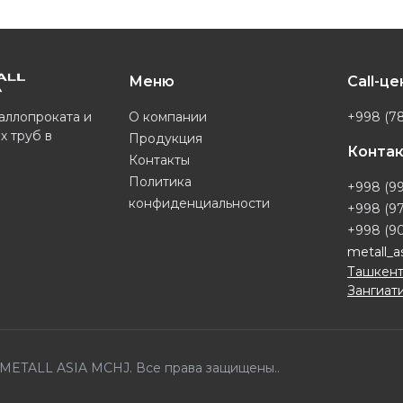
Меню
Call-ц
О компании
+998 (78
аллопроката и
х труб в
Продукция
Конта
Контакты
Политика
+998 (99
конфиденциальности
+998 (97
+998 (90
metall_a
Ташкент
Зангиати
6 METALL ASIA MCHJ. Все права защищены..