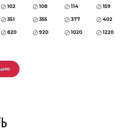
102
108
114
159
351
355
377
402
820
920
1020
1220
ацию
ТЬ