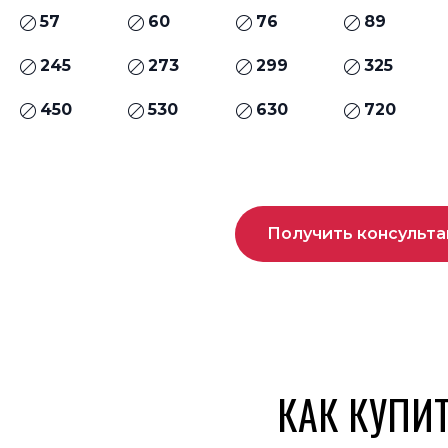
57
60
76
89
245
273
299
325
450
530
630
720
Получить консульт
КАК КУПИ