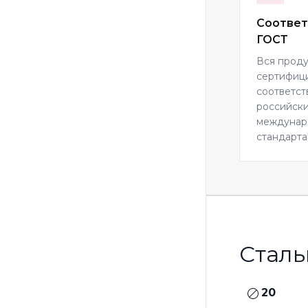
Соответ
ГОСТ
Вся прод
сертифиц
соответст
российски
междуна
стандарта
Сталь
20