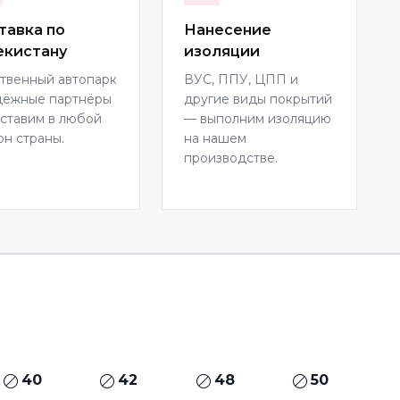
тавка по
Нанесение
екистану
изоляции
твенный автопарк
ВУС, ППУ, ЦПП и
дёжные партнёры
другие виды покрытий
ставим в любой
— выполним изоляцию
он страны.
на нашем
производстве.
40
42
48
50