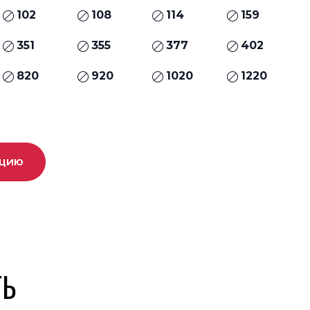
102
108
114
159
351
355
377
402
820
920
1020
1220
ацию
ТЬ