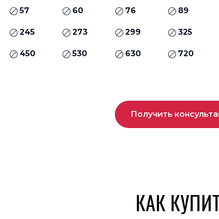
57
60
76
89
245
273
299
325
450
530
630
720
Получить консульт
КАК КУПИ