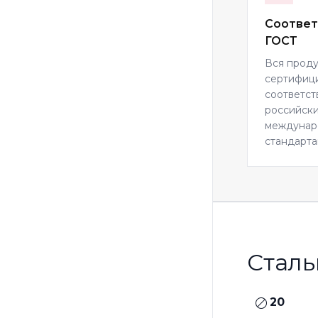
Соответ
ГОСТ
Вся прод
сертифиц
соответст
российски
междуна
стандарта
Сталь
20