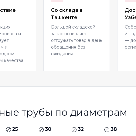
ствие
Со склада в
Дос
Ташкенте
Узб
укция
Большой складской
Собс
ирована и
запас позволяет
и на
вует
отгружать товар в день
— до
м и
обращения без
реги
родным
ожидания.
м качества.
ные трубы по диаметрам
25
30
32
38