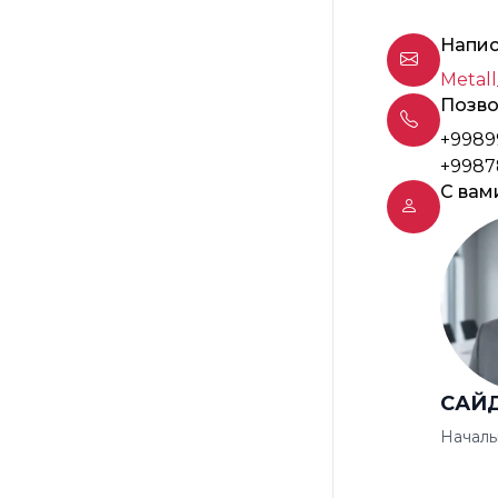
Напис
Metall
Позво
+9989
+9987
С вам
САЙ
Началь