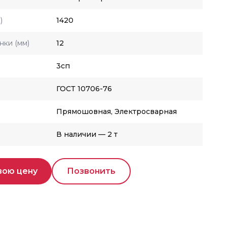
)
1420
нки (мм)
12
3сп
ГОСТ 10706-76
Прямошовная, Электросварная
В наличии — 2 т
вою цену
Позвонить