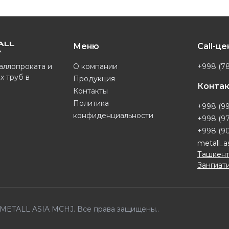
Меню
Call-ц
О компании
+998 (78
аллопроката и
х труб в
Продукция
Конта
Контакты
Политика
+998 (99
конфиденциальности
+998 (97
+998 (90
metall_a
Ташкент
Зангиати
6 METALL ASIA MCHJ. Все права защищены..