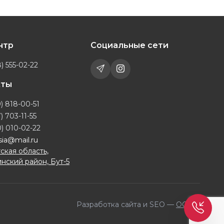
ентр
Социальные сети
) 555-02-22
кты
) 818-00-51
) 703-11-55
) 010-02-22
sia@mail.ru
ская область,
нский район, Бут-5
Разработка сайта и SEO —
OQILA