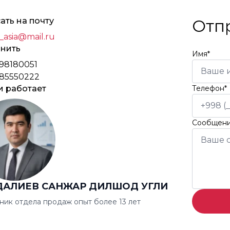
ать на почту
Отп
_asia@mail.ru
нить
Имя*
98180051
85550222
и работает
Телефон*
Сообщен
ДАЛИЕВ САНЖАР ДИЛШОД УГЛИ
ник отдела продаж опыт более 13 лет