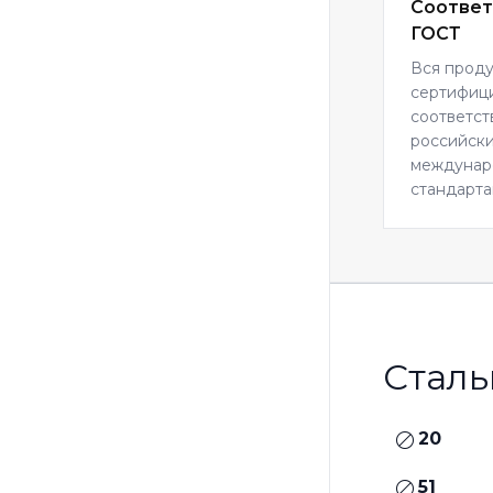
Соответ
ГОСТ
Вся прод
сертифиц
соответст
российски
междуна
стандарта
Сталь
20
51