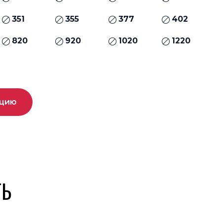
351
355
377
402
820
920
1020
1220
ацию
ТЬ