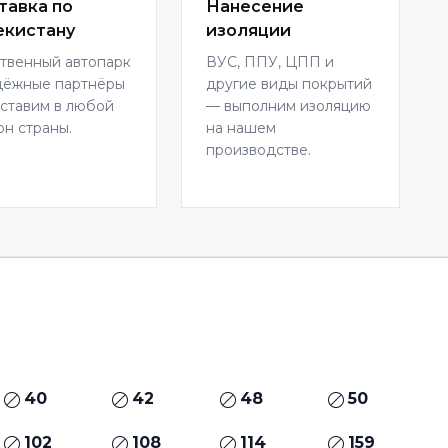
тавка по
Нанесение
екистану
изоляции
твенный автопарк
ВУС, ППУ, ЦПП и
дёжные партнёры
другие виды покрытий
ставим в любой
— выполним изоляцию
он страны.
на нашем
производстве.
40
42
48
50
102
108
114
159