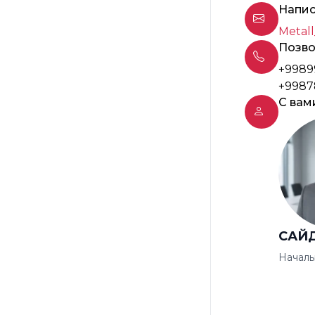
Напис
Metall
Позво
+9989
+9987
С вам
САЙ
Началь