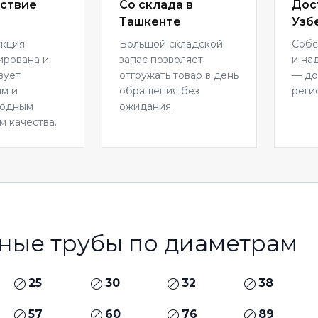
ствие
Со склада в
Дос
Ташкенте
Узб
укция
Большой складской
Собс
ирована и
запас позволяет
и на
вует
отгружать товар в день
— до
м и
обращения без
реги
родным
ожидания.
м качества.
ные трубы по диаметрам
25
30
32
38
57
60
76
89