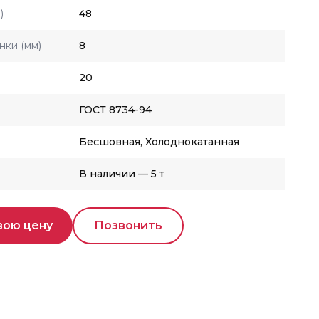
)
48
нки (мм)
8
20
ГОСТ 8734-94
Бесшовная, Холоднокатанная
В наличии — 5 т
вою цену
Позвонить