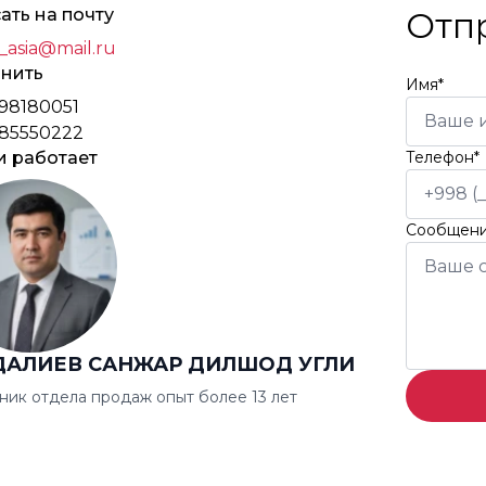
ать на почту
Отп
_asia@mail.ru
нить
Имя*
98180051
85550222
и работает
Телефон*
Сообщен
ДАЛИЕВ САНЖАР ДИЛШОД УГЛИ
ник отдела продаж опыт более 13 лет