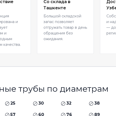
ствие
Со склада в
Дос
Ташкенте
Узб
укция
Большой складской
Собс
ирована и
запас позволяет
и на
вует
отгружать товар в день
— до
м и
обращения без
реги
родным
ожидания.
м качества.
ные трубы по диаметрам
25
30
32
38
57
60
76
89