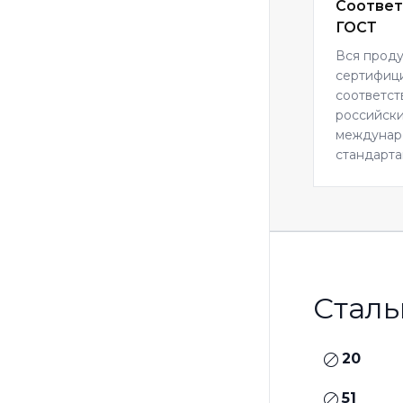
Соответ
ГОСТ
Вся прод
сертифиц
соответст
российски
междуна
стандарта
Сталь
20
51