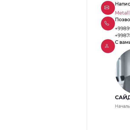
Напис
Metall
Позво
+9989
+9987
С вам
САЙ
Началь