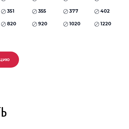
351
355
377
402
820
920
1020
1220
ацию
ТЬ