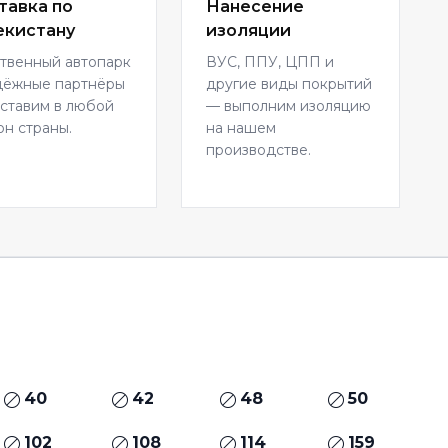
тавка по
Нанесение
екистану
изоляции
твенный автопарк
ВУС, ППУ, ЦПП и
дёжные партнёры
другие виды покрытий
ставим в любой
— выполним изоляцию
он страны.
на нашем
производстве.
40
42
48
50
102
108
114
159