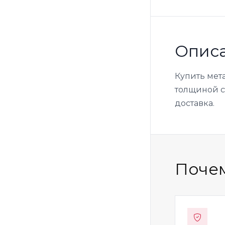
Опис
Купить мет
толщиной ст
доставка.
Почем