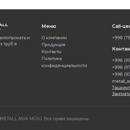
Меню
Call-ц
О компании
+998 (78
аллопроката и
х труб в
Продукция
Конта
Контакты
Политика
+998 (99
конфиденциальности
+998 (97
+998 (90
metall_a
Ташкент
Зангиати
6 METALL ASIA MCHJ. Все права защищены..