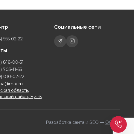
ентр
Социальные сети
) 555-02-22
кты
) 818-00-51
) 703-11-55
) 010-02-22
sia@mail.ru
ская область,
нский район, Бут-5
Разработка сайта и SEO —
OQILA