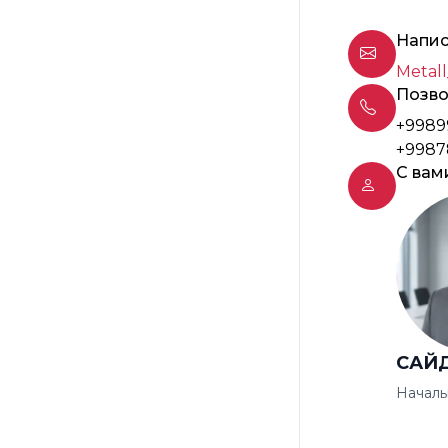
Напис
Metall
Позво
+9989
+9987
С вам
САЙ
Началь