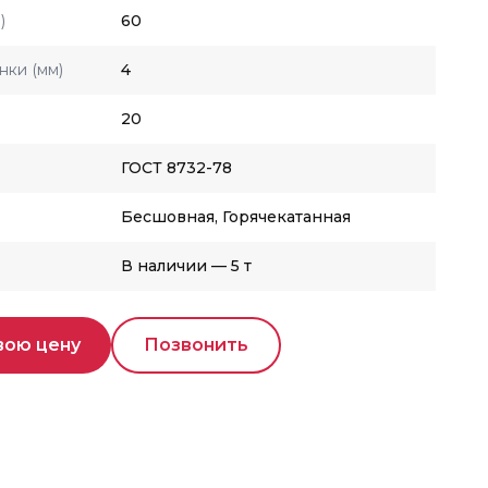
)
60
нки (мм)
4
20
ГОСТ 8732-78
Бесшовная, Горячекатанная
В наличии — 5 т
вою цену
Позвонить