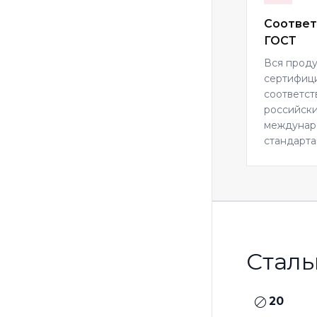
Соответ
ГОСТ
Вся прод
сертифиц
соответст
российски
междуна
стандарта
Сталь
20