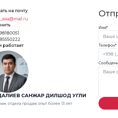
ать на почту
Отп
_asia@mail.ru
нить
Имя*
98180051
85550222
и работает
Телефон*
Сообщен
ДАЛИЕВ САНЖАР ДИЛШОД УГЛИ
ник отдела продаж опыт более 13 лет