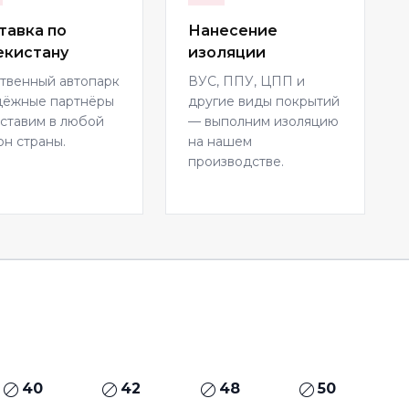
тавка по
Нанесение
екистану
изоляции
твенный автопарк
ВУС, ППУ, ЦПП и
дёжные партнёры
другие виды покрытий
ставим в любой
— выполним изоляцию
он страны.
на нашем
производстве.
40
42
48
50