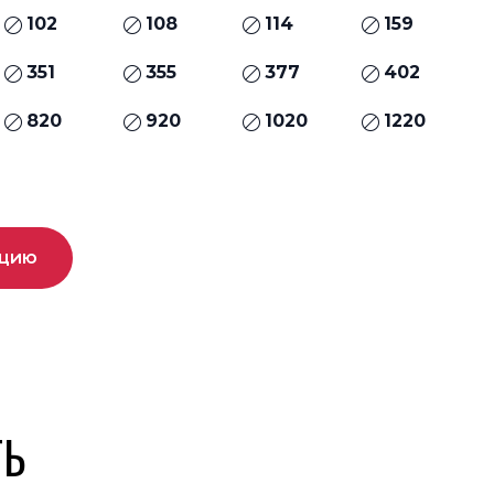
102
108
114
159
351
355
377
402
820
920
1020
1220
ацию
ТЬ