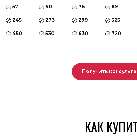
57
60
76
89
245
273
299
325
450
530
630
720
Получить консульт
КАК КУПИ