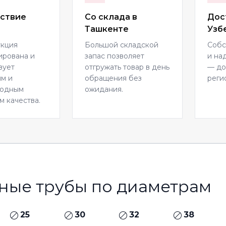
ствие
Со склада в
Дос
Ташкенте
Узб
укция
Большой складской
Собс
ирована и
запас позволяет
и на
вует
отгружать товар в день
— до
м и
обращения без
реги
родным
ожидания.
м качества.
ные трубы по диаметрам
25
30
32
38