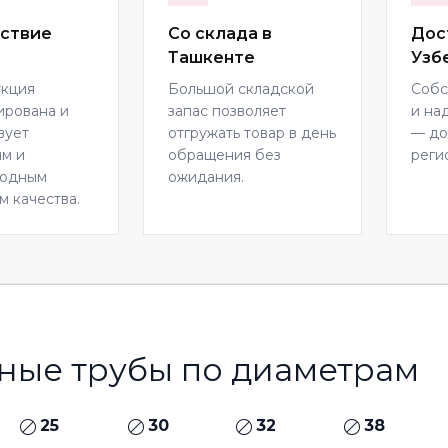
ствие
Со склада в
Дос
Ташкенте
Узб
укция
Большой складской
Собс
ирована и
запас позволяет
и на
вует
отгружать товар в день
— до
м и
обращения без
реги
родным
ожидания.
м качества.
ные трубы по диаметрам
25
30
32
38