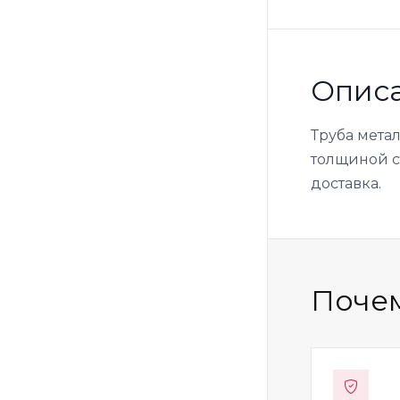
Опис
Труба мета
толщиной ст
доставка.
Почем