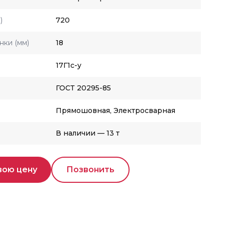
)
720
нки (мм)
18
17Г1с-у
ГОСТ 20295-85
Прямошовная, Электросварная
В наличии — 13 т
вою цену
Позвонить