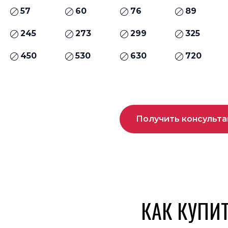
57
60
76
89
245
273
299
325
450
530
630
720
Получить консульт
КАК КУПИ