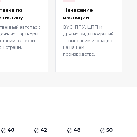
тавка по
Нанесение
екистану
изоляции
твенный автопарк
ВУС, ППУ, ЦПП и
дёжные партнёры
другие виды покрытий
ставим в любой
— выполним изоляцию
он страны.
на нашем
производстве.
40
42
48
50