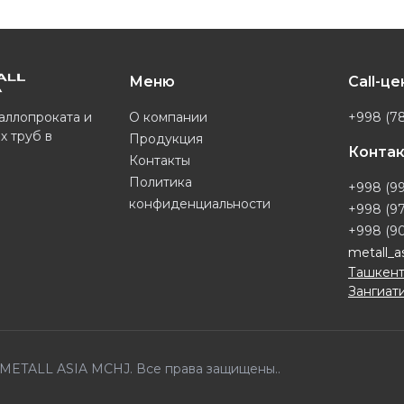
Меню
Call-ц
О компании
+998 (78
аллопроката и
х труб в
Продукция
Конта
Контакты
Политика
+998 (99
конфиденциальности
+998 (97
+998 (90
metall_a
Ташкент
Зангиати
6 METALL ASIA MCHJ. Все права защищены..