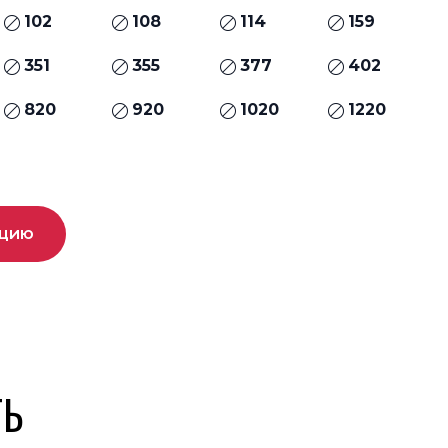
102
108
114
159
351
355
377
402
820
920
1020
1220
ацию
ТЬ