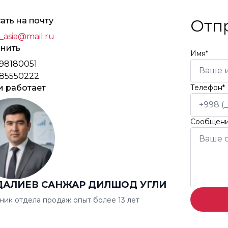
ать на почту
Отп
_asia@mail.ru
нить
Имя*
98180051
85550222
и работает
Телефон*
Сообщен
ДАЛИЕВ САНЖАР ДИЛШОД УГЛИ
ник отдела продаж опыт более 13 лет