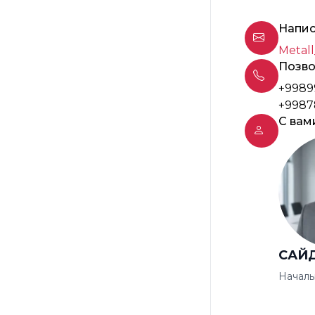
Напис
Metall
Позво
+9989
+9987
С вам
САЙ
Началь