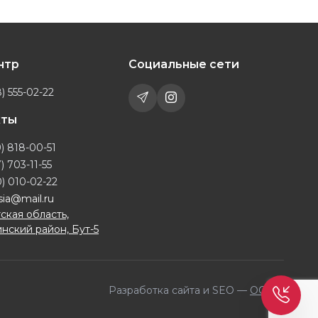
ентр
Социальные сети
) 555-02-22
кты
) 818-00-51
) 703-11-55
) 010-02-22
sia@mail.ru
ская область,
нский район, Бут-5
Разработка сайта и SEO —
OQILA