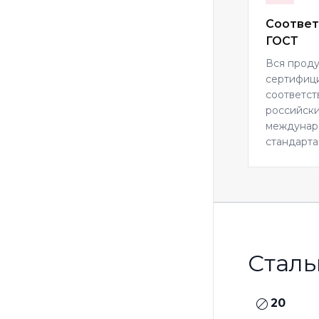
Соответ
ГОСТ
Вся прод
сертифиц
соответст
российски
междуна
стандарта
Сталь
20