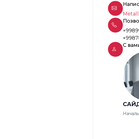
Напис
Metall
Позво
+9989
+9987
С вам
САЙ
Началь