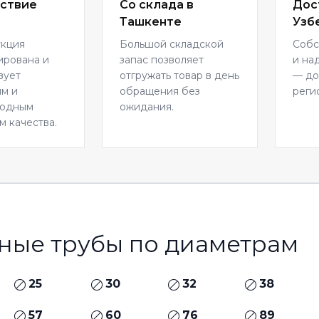
ствие
Со склада в
Дос
Ташкенте
Узб
укция
Большой складской
Собс
ирована и
запас позволяет
и на
вует
отгружать товар в день
— до
м и
обращения без
реги
родным
ожидания.
м качества.
ные трубы по диаметрам
25
30
32
38
57
60
76
89