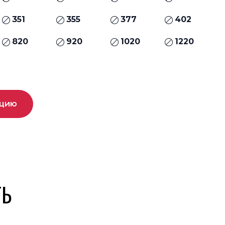
351
355
377
402
820
920
1020
1220
ацию
ТЬ