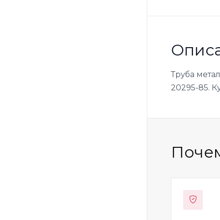
Опис
Труба мета
20295-85. К
Почем