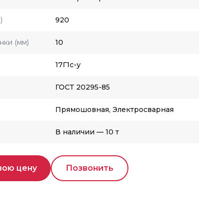
)
920
нки (мм)
10
17Г1с-у
ГОСТ 20295-85
Прямошовная, Электросварная
В наличии — 10 т
вою цену
Позвонить