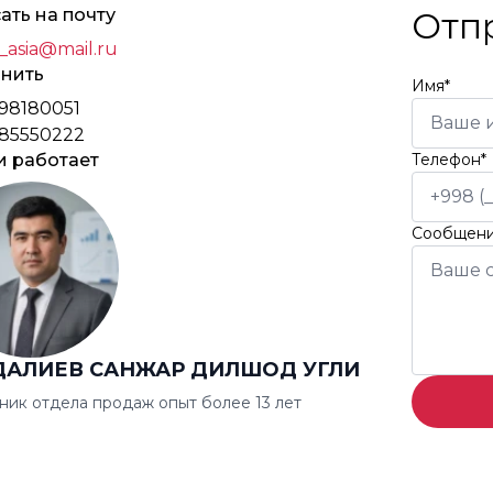
ать на почту
Отп
_asia@mail.ru
нить
Имя*
98180051
85550222
и работает
Телефон*
Сообщен
ДАЛИЕВ САНЖАР ДИЛШОД УГЛИ
ник отдела продаж опыт более 13 лет