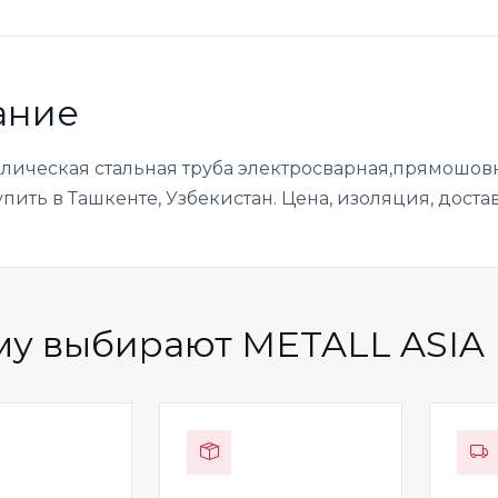
ание
ллическая стальная труба электросварная,прямошовн
упить в Ташкенте, Узбекистан. Цена, изоляция, достав
у выбирают METALL ASIA