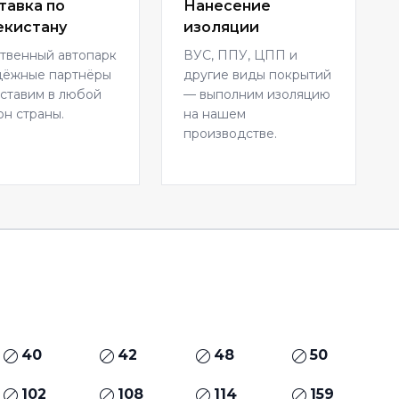
тавка по
Нанесение
екистану
изоляции
твенный автопарк
ВУС, ППУ, ЦПП и
дёжные партнёры
другие виды покрытий
ставим в любой
— выполним изоляцию
он страны.
на нашем
производстве.
40
42
48
50
102
108
114
159