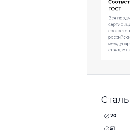
Соответ
ГОСТ
Вся прод
сертифиц
соответст
российски
междуна
стандарта
Сталь
20
51