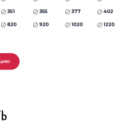
351
355
377
402
820
920
1020
1220
ацию
ТЬ