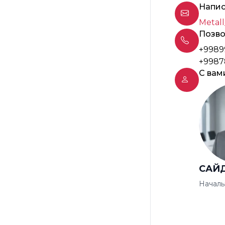
Напис
Metall
Позво
+9989
+9987
С вам
САЙ
Началь