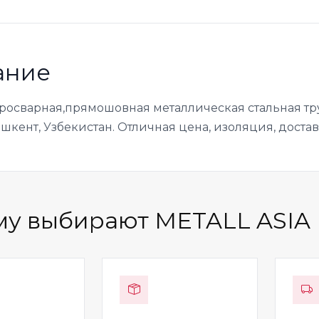
ание
тросварная,прямошовная металлическая стальная тру
ашкент, Узбекистан. Отличная цена, изоляция, достав
у выбирают METALL ASIA