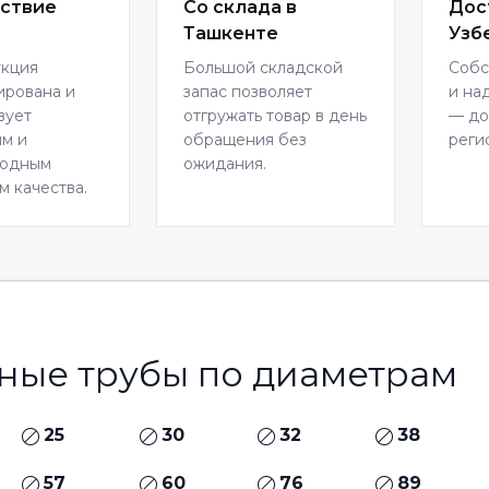
ствие
Со склада в
Дос
Ташкенте
Узб
укция
Большой складской
Собс
ирована и
запас позволяет
и на
вует
отгружать товар в день
— до
м и
обращения без
реги
родным
ожидания.
м качества.
ные трубы по диаметрам
25
30
32
38
57
60
76
89