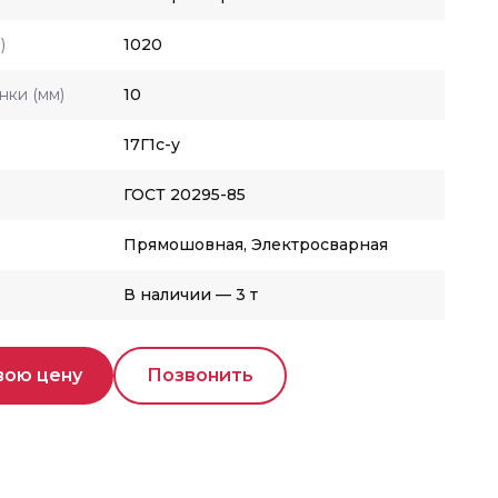
)
1020
нки (мм)
10
17Г1с-у
ГОСТ 20295-85
Прямошовная, Электросварная
В наличии — 3 т
вою цену
Позвонить