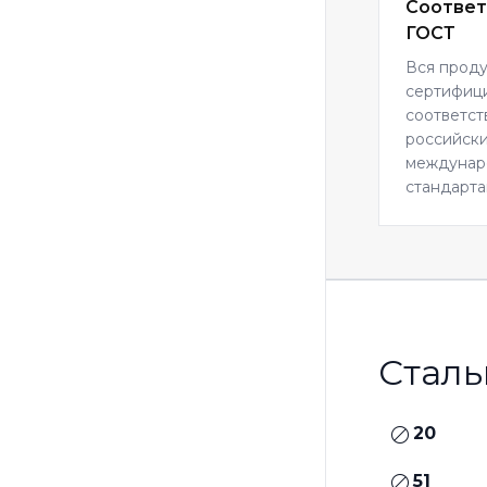
Соответ
ГОСТ
Вся прод
сертифиц
соответст
российски
междуна
стандарта
Сталь
20
51