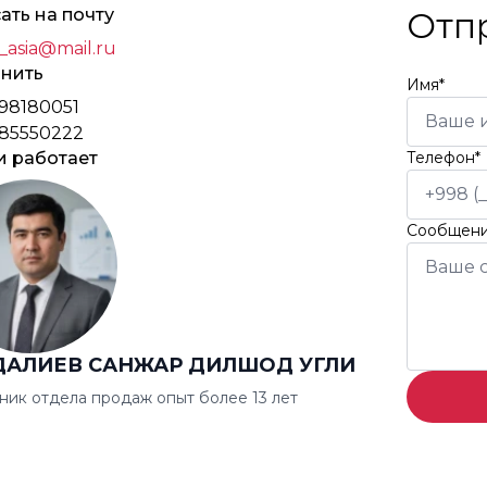
ать на почту
Отп
_asia@mail.ru
нить
Имя*
98180051
85550222
и работает
Телефон*
Сообщен
ДАЛИЕВ САНЖАР ДИЛШОД УГЛИ
ник отдела продаж опыт более 13 лет