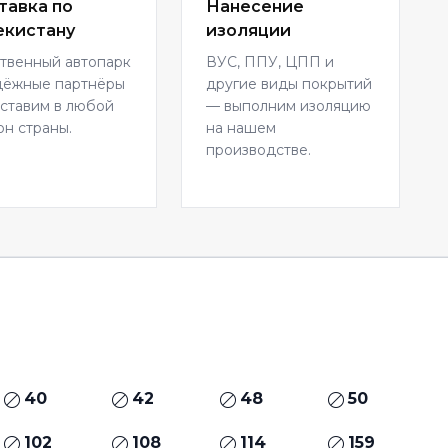
тавка по
Нанесение
екистану
изоляции
твенный автопарк
ВУС, ППУ, ЦПП и
дёжные партнёры
другие виды покрытий
ставим в любой
— выполним изоляцию
он страны.
на нашем
производстве.
40
42
48
50
102
108
114
159