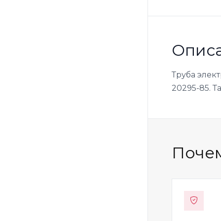
Опис
Труба элек
20295-85. Т
Почем