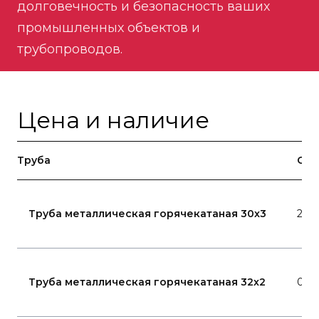
долговечность и безопасность ваших
промышленных объектов и
трубопроводов.
Цена и наличие
Труба
Ста
Труба металлическая горячекатаная 30x3
20
Труба металлическая горячекатаная 32x2
09Г