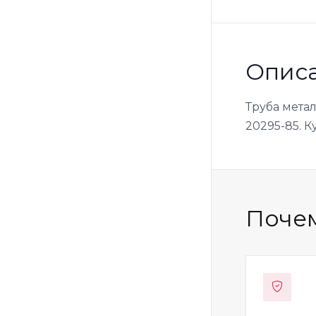
Опис
Труба мета
20295-85. К
Почем