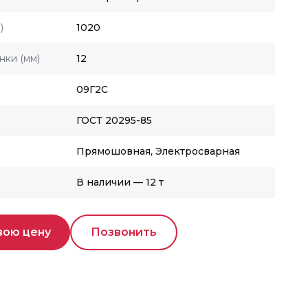
)
1020
нки (мм)
12
09Г2С
ГОСТ 20295-85
Прямошовная, Электросварная
В наличии — 12 т
вою цену
Позвонить