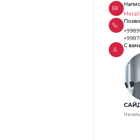
Напис
Metall
Позво
+9989
+9987
С вам
САЙ
Началь