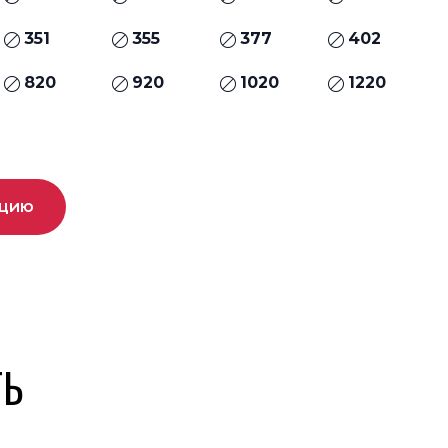
351
355
377
402
820
920
1020
1220
ацию
ТЬ