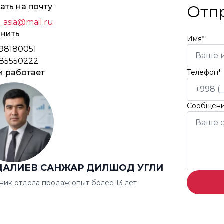
ать на почту
Отп
_asia@mail.ru
нить
Имя*
98180051
85550222
и работает
Телефон*
Сообщен
ДАЛИЕВ САНЖАР ДИЛШОД УГЛИ
ник отдела продаж опыт более 13 лет