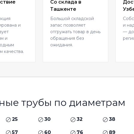
ствие
Со склада в
Дос
Ташкенте
Узб
укция
Большой складской
Собс
ирована и
запас позволяет
и на
вует
отгружать товар в день
— до
м и
обращения без
реги
родным
ожидания.
м качества.
ные трубы по диаметрам
25
30
32
38
57
60
76
89