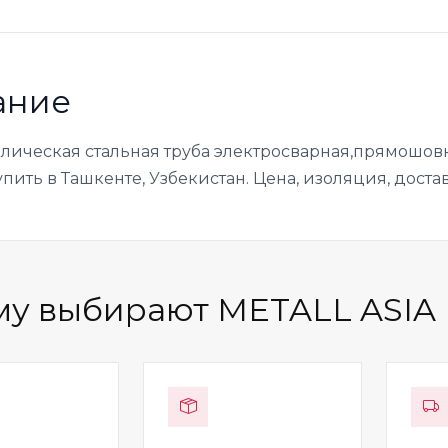
ание
ллическая стальная труба электросварная,прямошовн
упить в Ташкенте, Узбекистан. Цена, изоляция, достав
у выбирают METALL ASIA