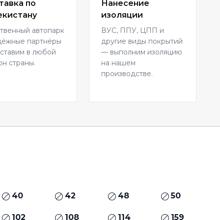
тавка по
Нанесение
екистану
изоляции
твенный автопарк
ВУС, ППУ, ЦПП и
дёжные партнёры
другие виды покрытий
ставим в любой
— выполним изоляцию
он страны.
на нашем
производстве.
40
42
48
50
102
108
114
159