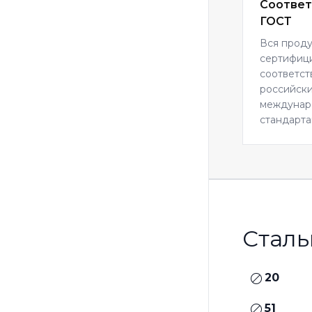
Соответ
ГОСТ
Вся прод
сертифиц
соответст
российски
междуна
стандарта
Сталь
20
51