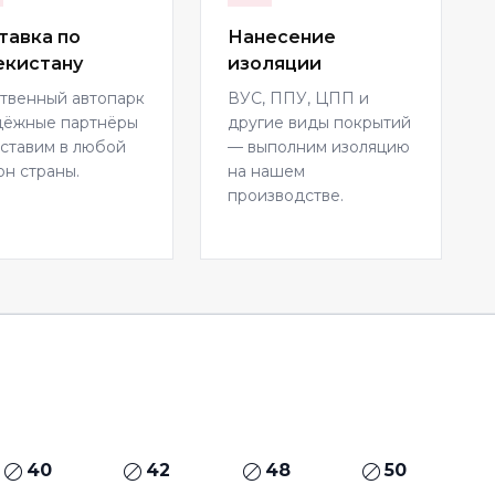
тавка по
Нанесение
екистану
изоляции
твенный автопарк
ВУС, ППУ, ЦПП и
дёжные партнёры
другие виды покрытий
ставим в любой
— выполним изоляцию
он страны.
на нашем
производстве.
40
42
48
50