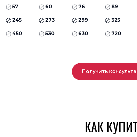
57
60
76
89
245
273
299
325
450
530
630
720
Получить консульт
КАК КУПИ