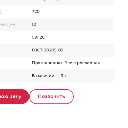
)
720
нки (мм)
10
09Г2С
ГОСТ 20295-85
Прямошовная, Электросварная
В наличии — 3 т
вою цену
Позвонить