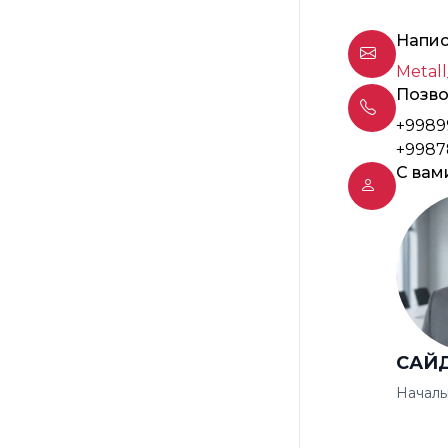
Напис
Metall
Позво
+9989
+9987
С вам
САЙ
Началь