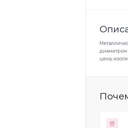
Опис
Металличес
диаметром 7
цена, изоля
Почем