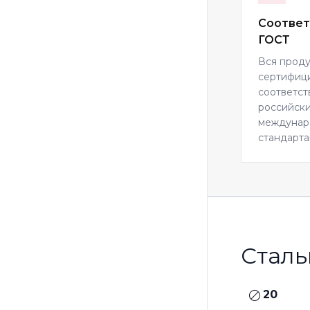
Соответ
ГОСТ
Вся прод
сертифиц
соответст
российски
междуна
стандарта
Сталь
20