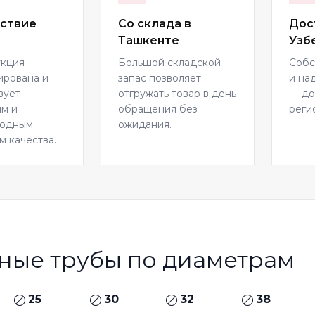
ствие
Со склада в
Дос
Ташкенте
Узб
укция
Большой складской
Собс
ирована и
запас позволяет
и на
вует
отгружать товар в день
— до
м и
обращения без
реги
родным
ожидания.
м качества.
ные трубы по диаметрам
25
30
32
38