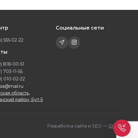
ентр
Социальные сети
) 555-02-22
кты
) 818-00-51
) 703-11-55
) 010-02-22
sia@mail.ru
ская область,
нский район, Бут-5
Разработка сайта и SEO —
OQILA