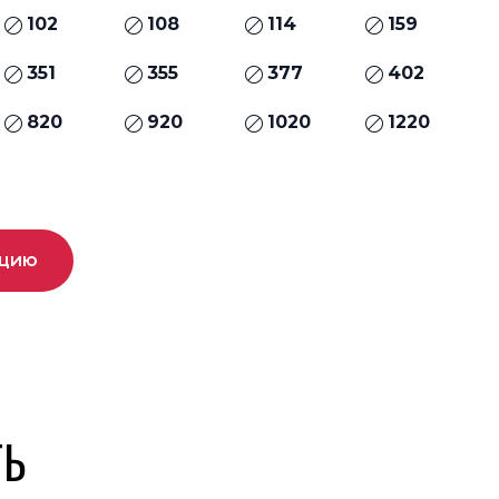
102
108
114
159
351
355
377
402
820
920
1020
1220
ацию
ТЬ