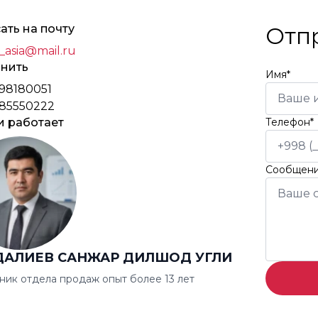
ать на почту
Отп
_asia@mail.ru
нить
Имя*
98180051
85550222
и работает
Телефон*
Сообщен
ДАЛИЕВ САНЖАР ДИЛШОД УГЛИ
ник отдела продаж опыт более 13 лет