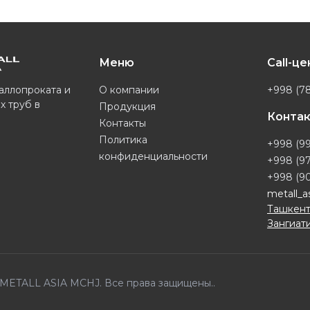
Меню
Call-ц
О компании
+998 (78
аллопроката и
х труб в
Продукция
Конта
Контакты
Политика
+998 (99
конфиденциальности
+998 (97
+998 (90
metall_a
Ташкент
Зангиати
6 METALL ASIA MCHJ. Все права защищены..