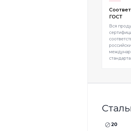
Соответ
ГОСТ
Вся прод
сертифиц
соответст
российски
междуна
стандарта
Сталь
20