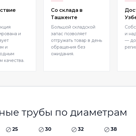
ствие
Со склада в
Дос
Ташкенте
Узб
укция
Большой складской
Собс
ирована и
запас позволяет
и на
вует
отгружать товар в день
— до
м и
обращения без
реги
родным
ожидания.
м качества.
ные трубы по диаметрам
25
30
32
38