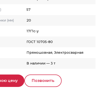
)
57
нки (мм)
20
17Г1с-у
ГОСТ 10705-80
Прямошовная, Электросварная
В наличии — 3 т
вою цену
Позвонить