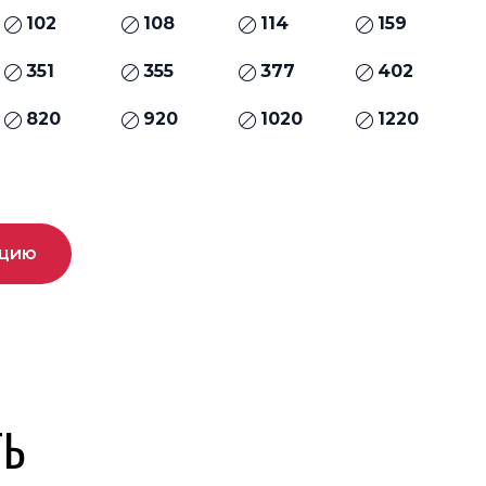
102
108
114
159
351
355
377
402
820
920
1020
1220
ацию
ТЬ