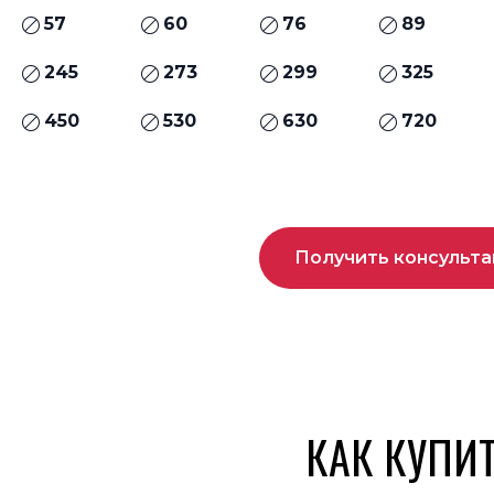
57
60
76
89
245
273
299
325
450
530
630
720
Получить консульт
КАК КУПИ