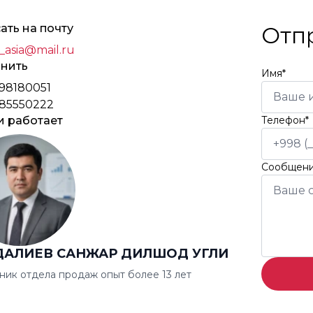
ать на почту
Отп
_asia@mail.ru
нить
Имя*
98180051
85550222
и работает
Телефон*
Сообщен
ДАЛИЕВ САНЖАР ДИЛШОД УГЛИ
ник отдела продаж опыт более 13 лет