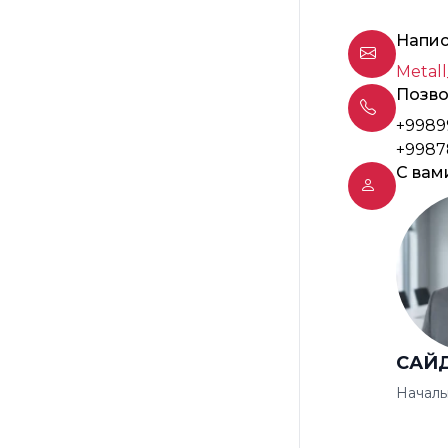
Напис
Metall
Позво
+9989
+9987
С вам
САЙ
Началь