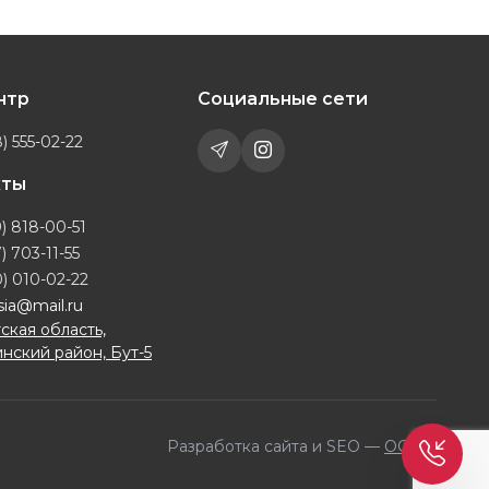
ентр
Социальные сети
) 555-02-22
кты
) 818-00-51
) 703-11-55
) 010-02-22
sia@mail.ru
ская область,
нский район, Бут-5
Разработка сайта и SEO —
OQILA