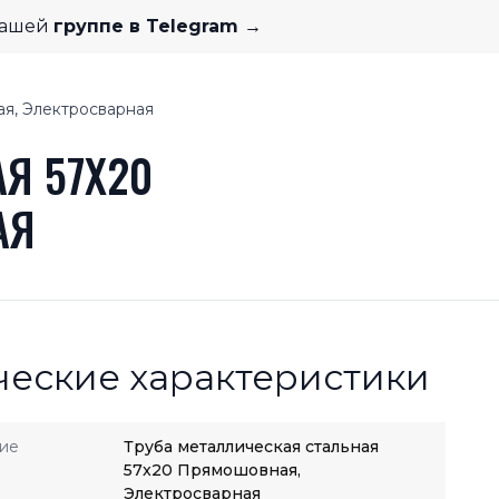
нашей
группе в Telegram →
ая, Электросварная
Я 57X20
АЯ
ческие характеристики
ие
Труба металлическая стальная
57x20 Прямошовная,
Электросварная