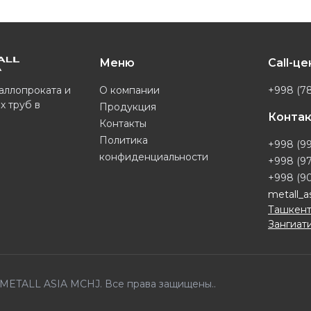
Меню
Call-ц
О компании
+998 (78
аллопроката и
х труб в
Продукция
Конта
Контакты
Политика
+998 (99
конфиденциальности
+998 (97
+998 (90
metall_a
Ташкент
Зангиати
6 METALL ASIA MCHJ. Все права защищены..