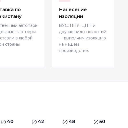
тавка по
Нанесение
екистану
изоляции
твенный автопарк
ВУС, ППУ, ЦПП и
дёжные партнёры
другие виды покрытий
ставим в любой
— выполним изоляцию
он страны.
на нашем
производстве.
40
42
48
50