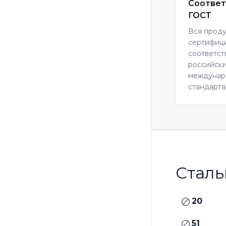
Соответ
ГОСТ
Вся прод
сертифиц
соответст
российски
междуна
стандарта
Сталь
20
51