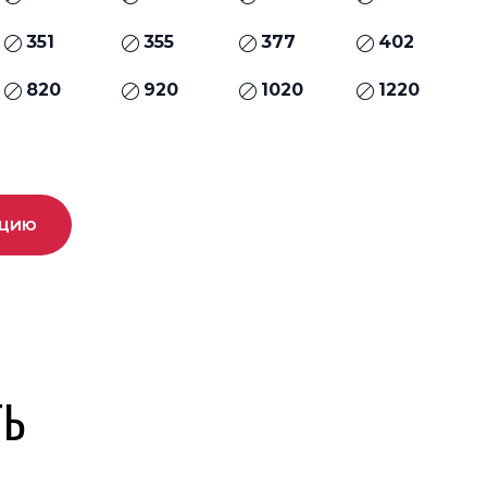
351
355
377
402
820
920
1020
1220
ацию
ТЬ