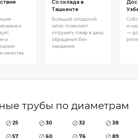
ствие
Со склада в
Дос
Ташкенте
Узб
укция
Большой складской
Собс
ирована и
запас позволяет
и на
вует
отгружать товар в день
— до
м и
обращения без
реги
родным
ожидания.
м качества.
ные трубы по диаметрам
25
30
32
38
57
60
76
89