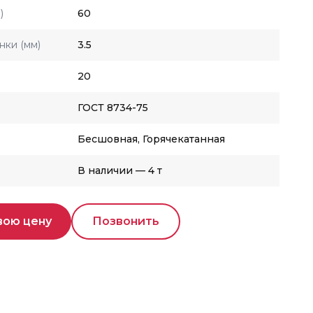
)
60
нки (мм)
3.5
20
ГОСТ 8734-75
Бесшовная, Горячекатанная
В наличии — 4 т
вою цену
Позвонить