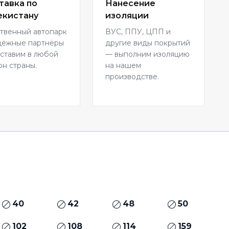
тавка по
Нанесение
екистану
изоляции
твенный автопарк
ВУС, ППУ, ЦПП и
дёжные партнёры
другие виды покрытий
ставим в любой
— выполним изоляцию
он страны.
на нашем
производстве.
40
42
48
50
102
108
114
159