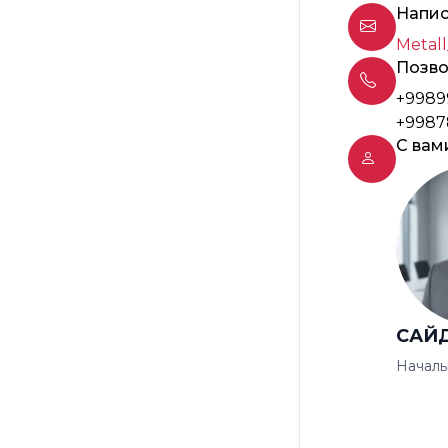
Напис
Metall
Позво
+9989
+9987
С вам
САЙ
Началь