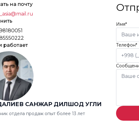
ать на почту
Отп
_asia@mail.ru
нить
Имя*
98180051
85550222
и работает
Телефон*
Сообщен
ДАЛИЕВ САНЖАР ДИЛШОД УГЛИ
ник отдела продаж опыт более 13 лет