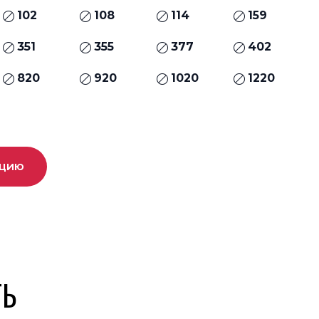
102
108
114
159
351
355
377
402
820
920
1020
1220
ацию
ТЬ