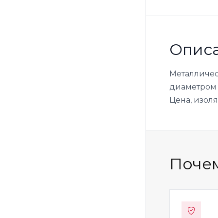
Опис
Металличес
диаметром 2
Цена, изоля
Почем