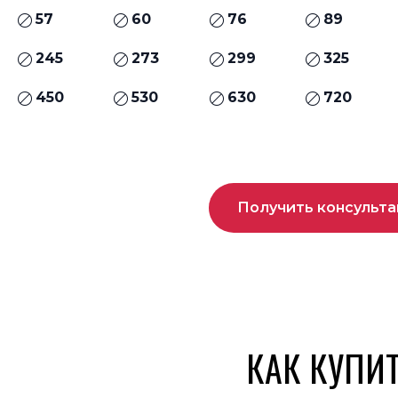
57
60
76
89
245
273
299
325
450
530
630
720
Получить консульт
КАК КУПИ