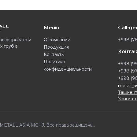
Меню
Call-ц
О компании
+998 (78
аллопроката и
х труб в
Продукция
Конта
Контакты
Политика
+998 (99
конфиденциальности
+998 (97
+998 (90
metall_a
Ташкент
Зангиати
6 METALL ASIA MCHJ. Все права защищены..