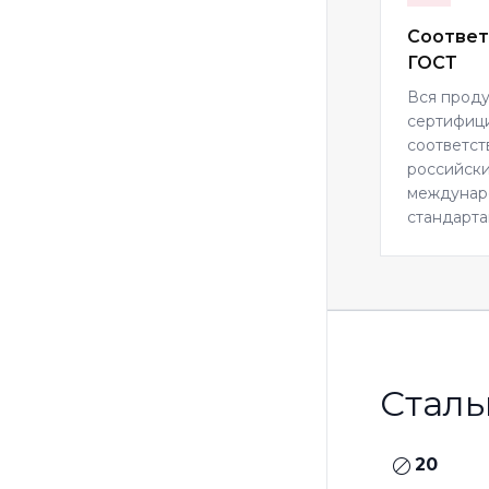
Соответ
ГОСТ
Вся прод
сертифиц
соответст
российски
междуна
стандарта
Сталь
20