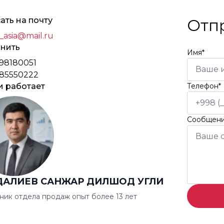
ать на почту
Отп
_asia@mail.ru
нить
Имя*
98180051
85550222
и работает
Телефон*
Сообщен
ДАЛИЕВ САНЖАР ДИЛШОД УГЛИ
ник отдела продаж опыт более 13 лет