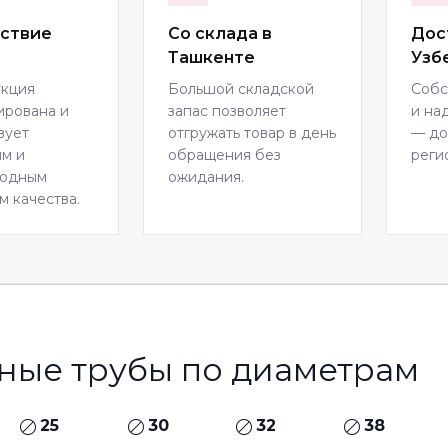
ствие
Со склада в
Дос
Ташкенте
Узб
укция
Большой складской
Собс
ирована и
запас позволяет
и на
вует
отгружать товар в день
— до
м и
обращения без
реги
родным
ожидания.
м качества.
ные трубы по диаметрам
25
30
32
38