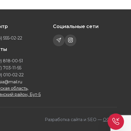
ентр
Социальные сети
) 555-02-22
кты
) 818-00-51
) 703-11-55
) 010-02-22
sia@mail.ru
ская область,
нский район, Бут-5
Разработка сайта и SEO —
OQILA