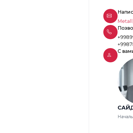
Напис
Metall
Позво
+9989
+9987
С вам
САЙ
Началь