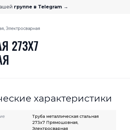
нашей
группе в Telegram →
ая, Электросварная
Я 273X7
АЯ
ческие характеристики
ие
Труба металлическая стальная
273x7 Прямошовная,
Электросварная