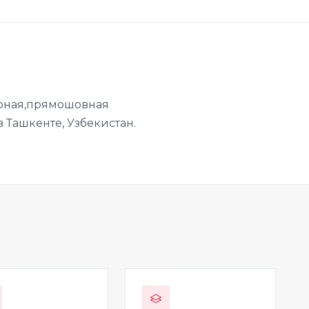
арная,прямошовная
 Ташкенте, Узбекистан.