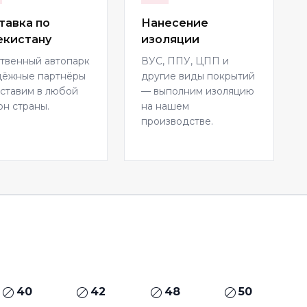
тавка по
Нанесение
екистану
изоляции
твенный автопарк
ВУС, ППУ, ЦПП и
дёжные партнёры
другие виды покрытий
ставим в любой
— выполним изоляцию
он страны.
на нашем
производстве.
40
42
48
50