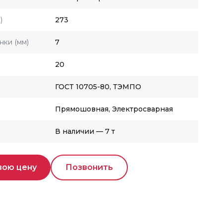
)
273
нки (мм)
7
20
ГОСТ 10705-80, ТЭМПО
Прямошовная, Электросварная
В наличии — 7 т
вою цену
Позвонить