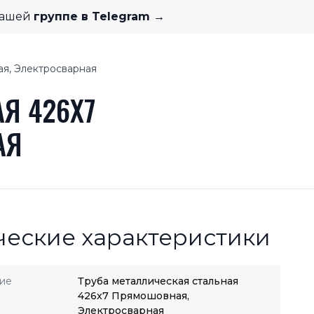
нашей
группе в Telegram →
ая, Электросварная
Я 426X7
АЯ
ческие характеристики
ие
Труба металлическая стальная
426x7 Прямошовная,
Электросварная