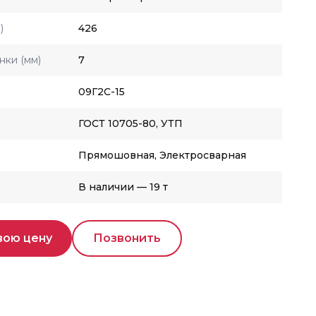
)
426
нки (мм)
7
09Г2С-15
ГОСТ 10705-80, УТП
Прямошовная, Электросварная
В наличии — 19 т
вою цену
Позвонить