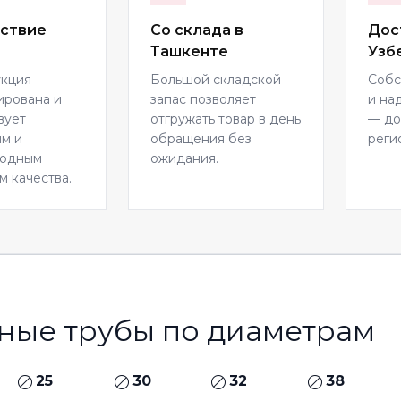
ствие
Со склада в
Дос
Ташкенте
Узб
укция
Большой складской
Собс
ирована и
запас позволяет
и на
вует
отгружать товар в день
— до
м и
обращения без
реги
родным
ожидания.
м качества.
ные трубы по диаметрам
25
30
32
38