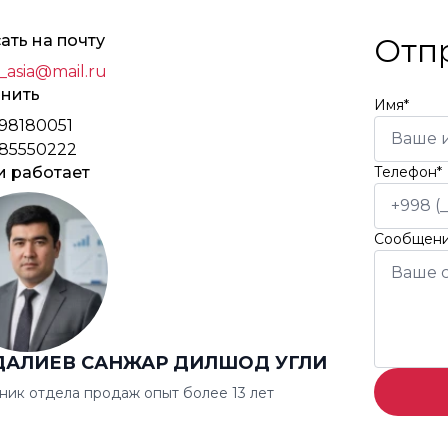
ать на почту
Отп
_asia@mail.ru
нить
Имя*
98180051
85550222
и работает
Телефон*
Сообщен
ДАЛИЕВ САНЖАР ДИЛШОД УГЛИ
ник отдела продаж опыт более 13 лет