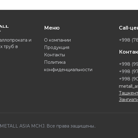
Меню
Call-ц
О компании
+998 (78
аллопроката и
х труб в
Продукция
Конта
Контакты
Политика
+998 (99
конфиденциальности
+998 (97
+998 (90
metall_a
Ташкент
Зангиати
6 METALL ASIA MCHJ. Все права защищены..