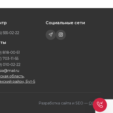
ентр
Социальные сети
) 555-02-22
кты
) 818-00-51
) 703-11-55
) 010-02-22
sia@mail.ru
ская область,
нский район, Бут-5
Разработка сайта и SEO —
OQILA