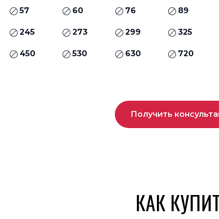
57
60
76
89
245
273
299
325
450
530
630
720
Получить консульт
КАК КУПИ