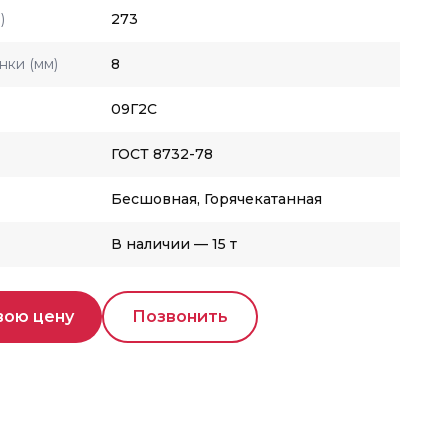
)
273
нки (мм)
8
09Г2С
ГОСТ 8732-78
Бесшовная, Горячекатанная
В наличии — 15 т
вою цену
Позвонить