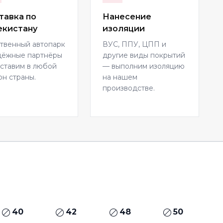
тавка по
Нанесение
екистану
изоляции
твенный автопарк
ВУС, ППУ, ЦПП и
дёжные партнёры
другие виды покрытий
ставим в любой
— выполним изоляцию
он страны.
на нашем
производстве.
40
42
48
50