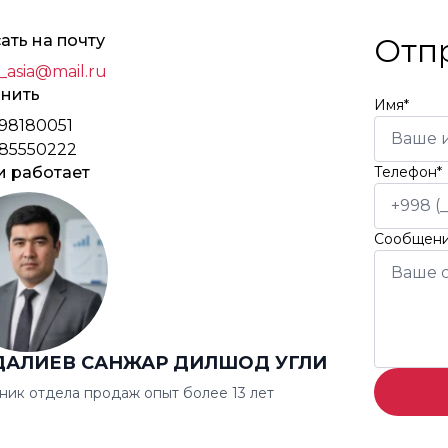
ать на почту
Отп
_asia@mail.ru
нить
Имя*
98180051
85550222
и работает
Телефон*
Сообщен
ДАЛИЕВ САНЖАР ДИЛШОД УГЛИ
ник отдела продаж опыт более 13 лет