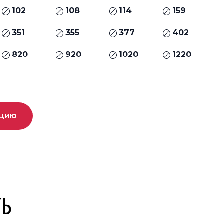
102
108
114
159
351
355
377
402
820
920
1020
1220
ацию
ТЬ