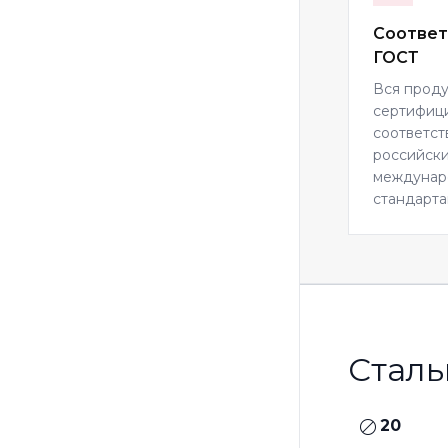
Соответ
ГОСТ
Вся прод
сертифиц
соответст
российски
междуна
стандарта
Сталь
20