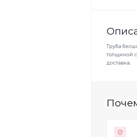
Опис
Труба бесш
толщиной ст
доставка.
Почем