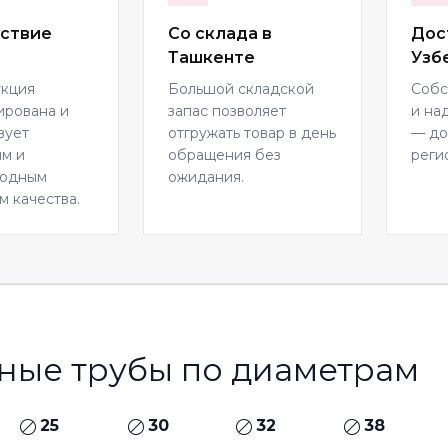
ствие
Со склада в
Дос
Ташкенте
Узб
укция
Большой складской
Собс
ирована и
запас позволяет
и на
вует
отгружать товар в день
— до
м и
обращения без
реги
родным
ожидания.
м качества.
ные трубы по диаметрам
25
30
32
38