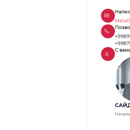
Напис
Metall
Позво
+9989
+9987
С вам
САЙ
Началь