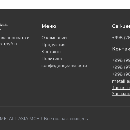
Меню
Call-ц
О компании
+998 (78
аллопроката и
х труб в
Продукция
Конта
Контакты
Политика
+998 (99
конфиденциальности
+998 (97
+998 (90
metall_a
Ташкент
Зангиати
6 METALL ASIA MCHJ. Все права защищены..