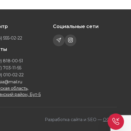
ентр
Социальные сети
) 555-02-22
кты
) 818-00-51
) 703-11-55
) 010-02-22
sia@mail.ru
ская область,
нский район, Бут-5
Разработка сайта и SEO —
OQILA