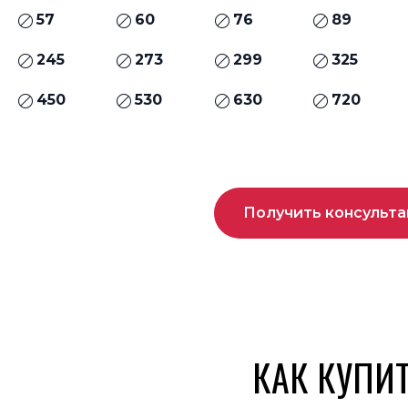
57
60
76
89
245
273
299
325
450
530
630
720
Получить консульт
КАК КУПИ